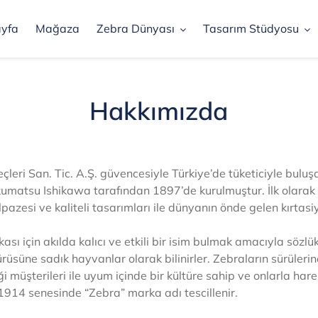
yfa
Mağaza
Zebra Dünyası
Tasarım Stüdyosu
Hakkımızda
leri San. Tic. A.Ş. güvencesiyle Türkiye’de tüketiciyle buluş
umatsu Ishikawa tarafından 1897’de kurulmuştur. İlk olarak
pazesi ve kaliteli tasarımları ile dünyanın önde gelen kırtas
sı için akılda kalıcı ve etkili bir isim bulmak amacıyla sözlük 
sürüsüne sadık hayvanlar olarak bilinirler. Zebraların sürüleri
ği
müşterileri ile uyum içinde bir kültüre sahip ve onlarla ha
. 1914 senesinde “Zebra” marka adı tescillenir.