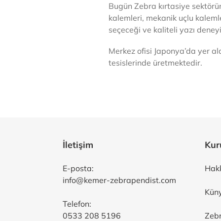
Bugün Zebra kırtasiye sektörün
kalemleri, mekanik uçlu kalemle
seçeceği ve kaliteli yazı deney
Merkez ofisi Japonya’da yer al
tesislerinde üretmektedir.
İletişim
Kur
E-posta:
Hak
info@kemer-zebrapendist.com
Kün
Telefon:
0533 208 5196
Zebr