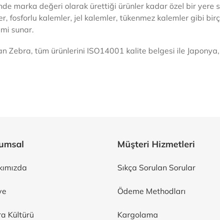
de marka değeri olarak ürettiği ürünler kadar özel bir yere s
r, fosforlu kalemler, jel kalemler, tükenmez kalemler gibi bi
imi sunar.
an Zebra, tüm ürünlerini ISO14001 kalite belgesi ile Japonya
umsal
Müşteri Hizmetleri
kımızda
Sıkça Sorulan Sorular
ye
Ödeme Methodları
a Kültürü
Kargolama