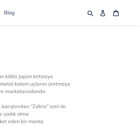
Ara
Oturum aç
Sepet
Blog
an köklü Japon kırtasiye
 metal kalem uçlarını üretmeye
iye markalarındandır.
karıştırırken “Zebra” ismi ile
ne sadık olma
reket eden bir marka