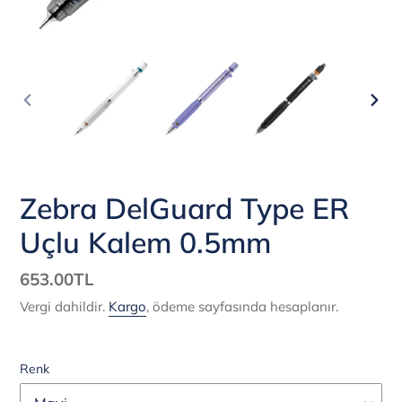
ÖNCEKI
SON
SLAYT
SLA
Zebra DelGuard Type ER
Uçlu Kalem 0.5mm
Normal
653.00TL
fiyat
Vergi dahildir.
Kargo
, ödeme sayfasında hesaplanır.
Renk